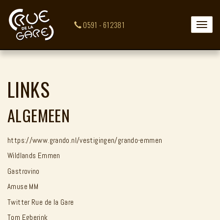
0591 - 612381
Toggle
naviga
LINKS
ALGEMEEN
https://www.grando.nl/vestigingen/grando-emmen
Wildlands Emmen
Gastrovino
Amuse MM
Twitter Rue de la Gare
Tom Egberink