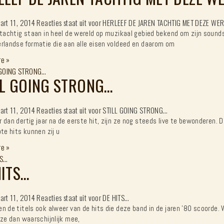
art 11, 2014
Reacties staat uit
voor HERLEEF DE JAREN TACHTIG MET DEZE W
 tachtig staan in heel de wereld op muzikaal gebied bekend om zijn sound
rlandse formatie die aan alle eisen voldeed en daarom om
re
»
LL GOING STRONG…
art 11, 2014
Reacties staat uit
voor STILL GOING STRONG…
 dan dertig jaar na de eerste hit, zijn ze nog steeds live te bewonderen.
ote hits kunnen zij u
re
»
HITS…
art 11, 2014
Reacties staat uit
voor DE HITS…
n de titels ook alweer van de hits die deze band in de jaren ’80 scoorde.
 ze dan waarschijnlijk mee,