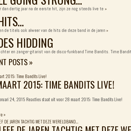
 dan dertig jaar na de eerste hit, zijn ze nog steeds live te
»
HITS…
n de titels ook alweer van de hits die deze band in de jaren
»
DES HIDDING
prichter en zanger-gitarist van de disco-funkband Time Bandits. Time Band
NT POSTS
»
MAART 2015: TIME BANDITS LIVE!
bruari 24, 2015
Reacties staat uit
voor 28 maart 2015: Time Bandits Live!
re
»
LEEF DE JAREN TACHTIG MET DEZE 