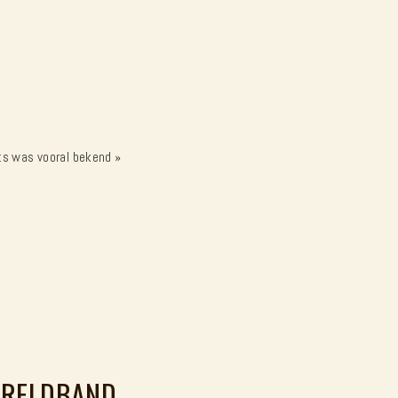
its was vooral bekend
»
WERELDBAND…