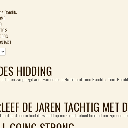
OME
O
TO’S
IDEOS
ONTACT
DES HIDDING
prichter en zanger-gitarist van de disco-funkband Time Bandits. Time Band
LEEF DE JAREN TACHTIG MET
 tachtig staan in heel de wereld op muzikaal gebied bekend om zijn sound
LL GOING STRONG…