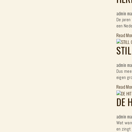
admin
ma
De jaren
een Nede
Read Mo
STI
admin
ma
Dus meer
eigen gr
Read Mo
DE 
admin
ma
Wat ware
en zingt