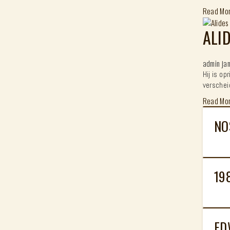
Read Mo
ALI
admin
ja
Hij is o
verschei
Read Mo
NO
19
ED