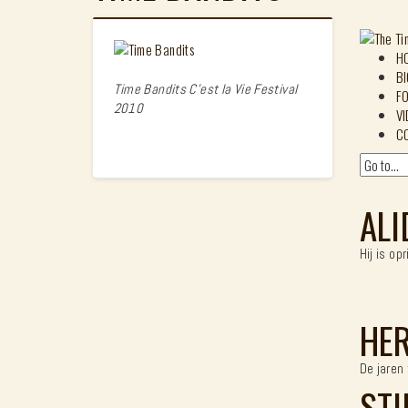
H
BI
Time Bandits C'est la Vie Festival
FO
2010
V
C
ALI
Hij is o
HER
De jaren
STI