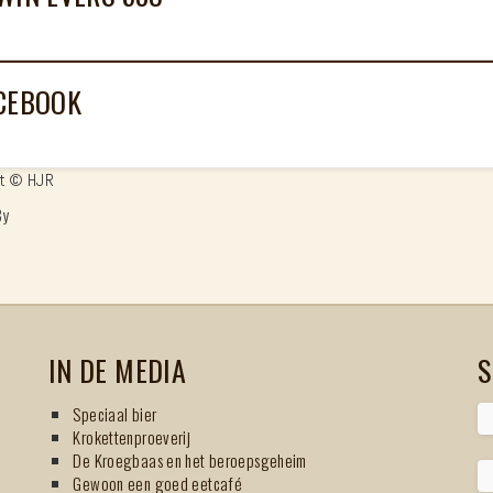
CEBOOK
ht © HJR
8y
IN DE MEDIA
S
Speciaal bier
Krokettenproeverij
De Kroegbaas en het beroepsgeheim
Gewoon een goed eetcafé