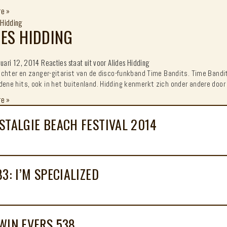
re
»
DES HIDDING
nuari 12, 2014
Reacties staat uit
voor Alides Hidding
prichter en zanger-gitarist van de disco-funkband Time Bandits. Time Bandi
dene hits, ook in het buitenland. Hidding kenmerkt zich onder andere door
re
»
STALGIE BEACH FESTIVAL 2014
83: I’M SPECIALIZED
WIN EVERS 538