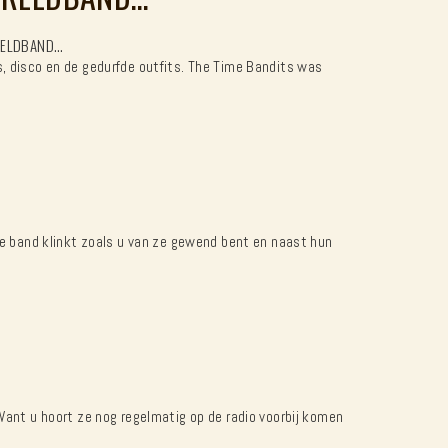
ERELDBAND…
s, disco en de gedurfde outfits. The Time Bandits was
 De band klinkt zoals u van ze gewend bent en naast hun
 Want u hoort ze nog regelmatig op de radio voorbij komen