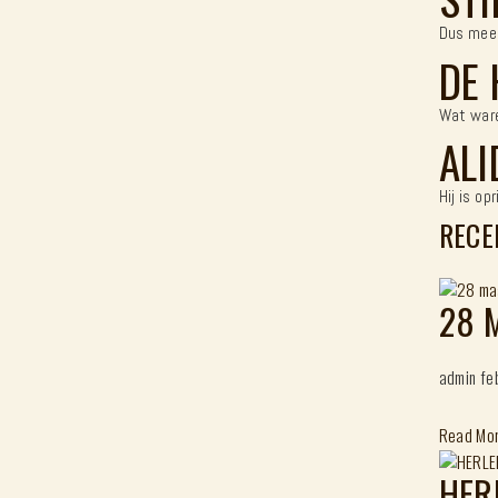
Dus meer
DE 
Wat ware
ALI
Hij is o
RECE
28 
admin
fe
Read Mo
HER