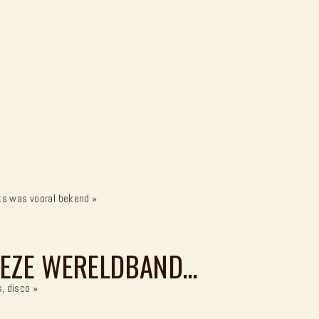
its was vooral bekend
»
 DEZE WERELDBAND…
s, disco
»