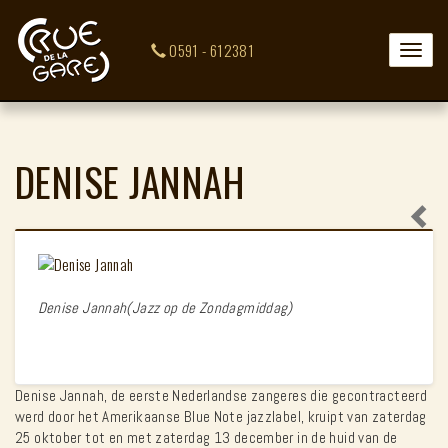
0591 - 612381
Toggle
naviga
DENISE JANNAH
Denise Jannah(Jazz op de Zondagmiddag)
Denise Jannah, de eerste Nederlandse zangeres die gecontracteerd
werd door het Amerikaanse Blue Note jazzlabel, kruipt van zaterdag
25 oktober tot en met zaterdag 13 december in de huid van de