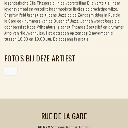
legendarische Ella Fitzgerald. In de voorstelling Ella vertelt zij haar
levensverhaal en vertolkt haar mooiste liedjes op prachtige wijze.
Ongetwijfeld brengt ze tijdens Jazz op de Zondagmiddag in Rue de
la Gare ook nummers van de Queen of Jazz. Jannah wordt begeleid
door bassist Koos Wiltenburg, gitarist Thomas Zoetelief en drummer
Arno van Nieuwenhuize. Het optreden op zondag 2 november is
tussen 16.00 en 19.00 uur. De toegang is gratis.
FOTO'S BIJ DEZE ARTIEST
RUE DE LA GARE
ADRES
Stationsstraat 8, Emmen