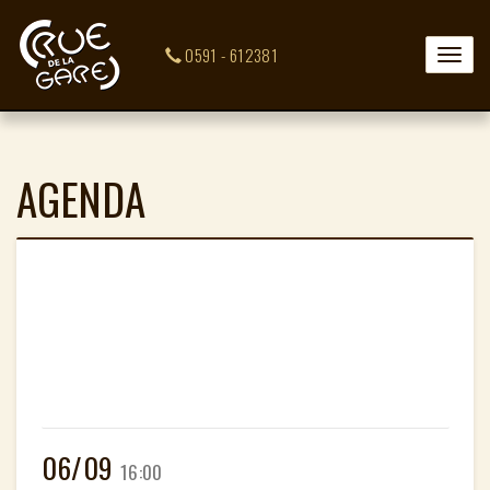
0591 - 612381
Toggle
naviga
AGENDA
06/09
16:00