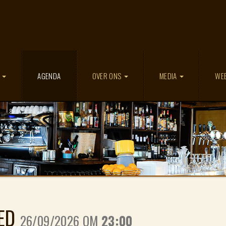
(GESELECTEERD)
D
AGENDA
OVER ONS
MEDIA
WE
TED
26/09/2026 OM
23:00