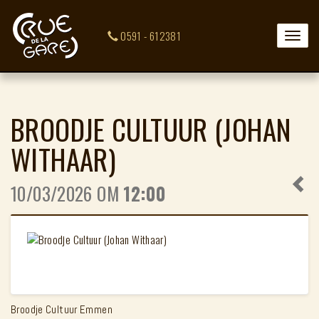
0591 - 612381
Toggle
naviga
BROODJE CULTUUR (JOHAN
WITHAAR)
10/03/2026 OM
12:00
Broodje Cultuur Emmen