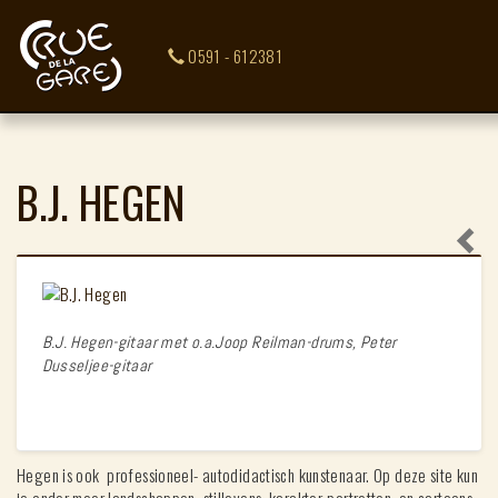
0591 - 612381
B.J. HEGEN
B.J. Hegen-gitaar met o.a.Joop Reilman-drums, Peter
Dusseljee-gitaar
Hegen is ook professioneel- autodidactisch kunstenaar. Op deze site kun
je onder meer landschappen, stillevens, karakter-portretten en cartoons