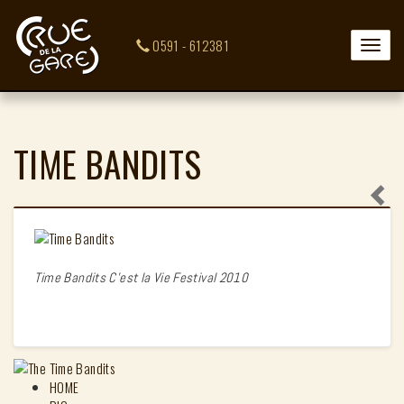
0591 - 612381
Toggle
naviga
TIME BANDITS
Time Bandits C'est la Vie Festival 2010
HOME