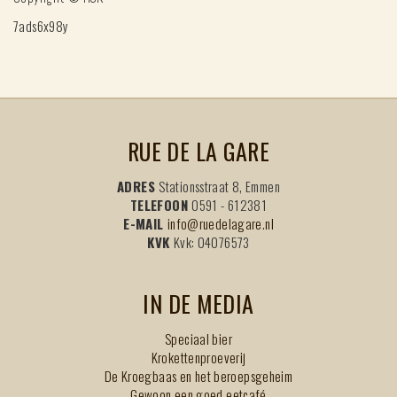
7ads6x98y
RUE DE LA GARE
ADRES
Stationsstraat 8, Emmen
TELEFOON
0591 - 612381
E-MAIL
info@ruedelagare.nl
KVK
Kvk: 04076573
IN DE MEDIA
Speciaal bier
Krokettenproeverij
De Kroegbaas en het beroepsgeheim
Gewoon een goed eetcafé