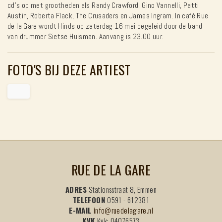
cd’s op met grootheden als Randy Crawford, Gino Vannelli, Patti
Austin, Roberta Flack, The Crusaders en James Ingram. In café Rue
de la Gare wordt Hinds op zaterdag 16 mei begeleid door de band
van drummer Sietse Huisman. Aanvang is 23.00 uur.
FOTO'S BIJ DEZE ARTIEST
RUE DE LA GARE
ADRES
Stationsstraat 8, Emmen
TELEFOON
0591 - 612381
E-MAIL
info@ruedelagare.nl
KVK
Kvk: 04076573