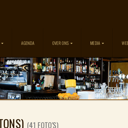
D
AGENDA
OVER ONS
MEDIA
WE
GTONS)
(41 FOTO'S)