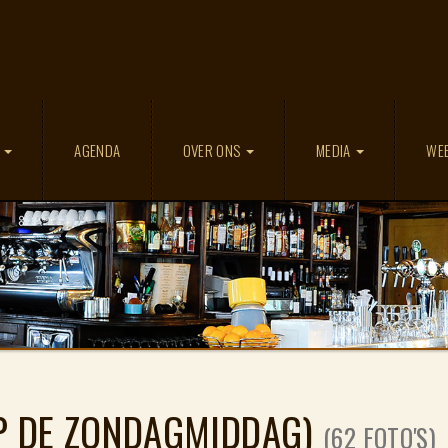
D
AGENDA
OVER ONS
MEDIA
WE
OP DE ZONDAGMIDDAG)
(62 FOTO'S)